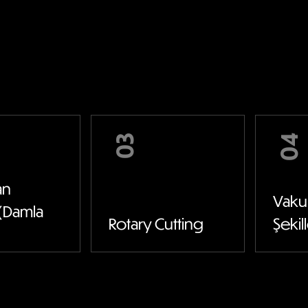
03
04
an
Vak
(Damla
Rotary Cutting
Şeki