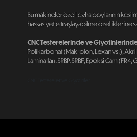
Bu makineler özel levha boylarının kesilme
hassasiyetle tıraşlayabilme özelliklerine sa
CNC Testerelerinde ve Giyotinlerind
Polikarbonat (Makrolon, Lexan vs.), Akrili
Laminatları, SRBP, SRBF, Epoksi Cam (FR4,
CNC Testereler ve Giyotinler