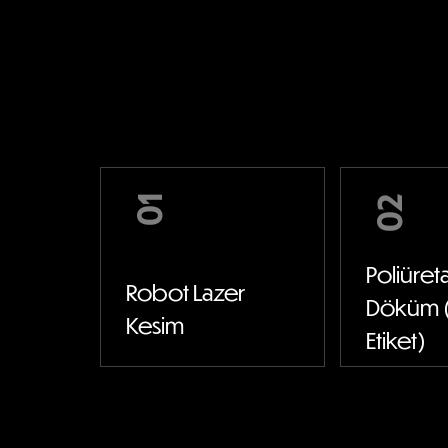
01
02
Poliüret
Robot Lazer
Döküm 
Kesim
Etiket)