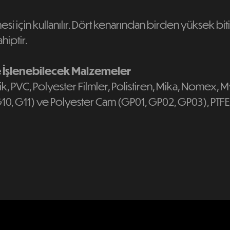
si için kullanılır. Dört kenarından birden yüksek bit
hiptir.
e İşlenebilecek Malzemeler
k, PVC, Polyester Filmler, Polistiren, Mika, Nomex, M
 G10, G11) ve Polyester Cam (GP01, GP02, GP03), PTFE