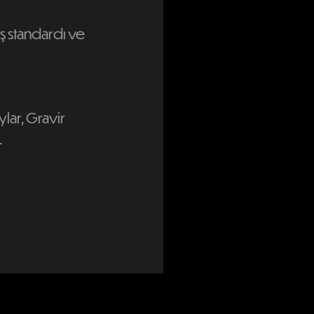
iş standardı ve
ylar, Gravir
.