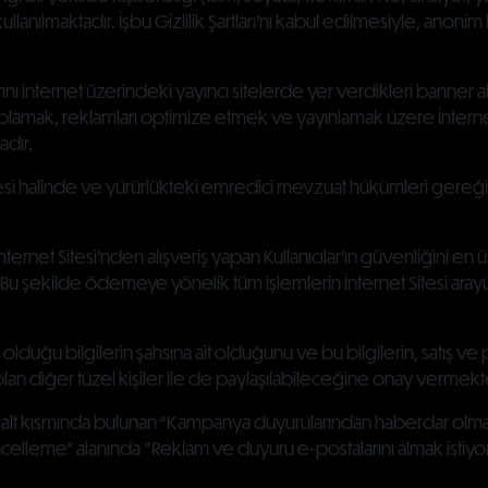
ılmaktadır. İşbu Gizlilik Şartları’nı kabul edilmesiyle, anonim bi
rını internet üzerindeki yayıncı sitelerde yer verdikleri banner al
i toplamak, reklamları optimize etmek ve yayınlamak üzere İnternet
adır.
edilmesi halinde ve yürürlükteki emredici mevzuat hükümleri g
nternet Sitesi'nden alışveriş yapan Kullanıcılar’ın güvenliğini en
Bu şekilde ödemeye yönelik tüm işlemlerin İnternet Sitesi arayüz
şmış olduğu bilgilerin şahsına ait olduğunu ve bu bilgilerin, satış 
aki olan diğer tüzel kişiler ile de paylaşılabileceğine onay vermekt
alt kısmında bulunan “Kampanya duyurularından haberdar olmak ist
elleme" alanında "Reklam ve duyuru e-postalarını almak istiy