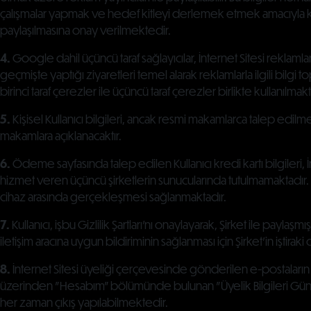
çalışmalar yapmak ve hedef kitleyi derlemek etmek amacıyla kullan
paylaşılmasına onay verilmektedir.
4.
Google dahil üçüncü taraf sağlayıcılar, İnternet Sitesi reklamla
geçmişte yaptığı ziyaretleri temel alarak reklamlarla ilgili bilg
birinci taraf çerezler ile üçüncü taraf çerezler birlikte kullanılmakt
5.
Kişisel Kullanıcı bilgileri, ancak resmi makamlarca talep 
makamlara açıklanacaktır.
6.
Ödeme sayfasında talep edilen Kullanıcı kredi kartı bilgileri, İ
hizmet veren üçüncü şirketlerin sunucularında tutulmamaktadır. 
cihaz arasında gerçekleşmesi sağlanmaktadır.
7.
Kullanıcı, işbu Gizlilik Şartları’nı onaylayarak, Şirket ile payla
iletişim aracına uygun bildiriminin sağlanması için Şirket’in iştir
8.
İnternet Sitesi üyeliği çerçevesinde gönderilen e-postaların 
üzerinden "Hesabım" bölümünde bulunan "Üyelik Bilgileri Günc
her zaman çıkış yapılabilmektedir.