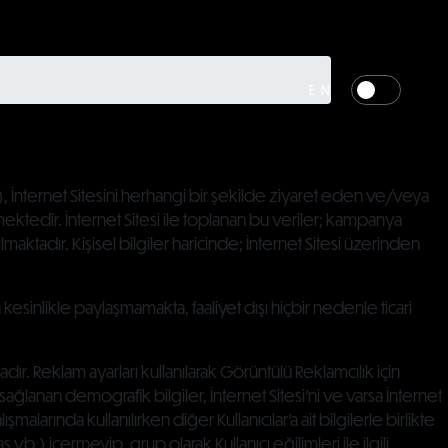
EN
), İnternet Sitesini herhangi bir şekilde ziyaret eden ve/veya
lmektedir. İnternet Sitesi ile toplanan bu veriler; kampanya
maktadır. Kişisel bilgiler haricinde; İnternet Sitesi üzerinden
rla kesinlikle paylaşmamakta, faaliyet dışı hiçbir nedenle ticari
ır. Reklam ayarları kullanılarak Görüntülü Reklamcılık için
ağlanan demografik bilgiler, İnternet Sitesi’ni ve varsa İnternet
şmalarında kullanılırken diğer Kullanıcılar’a ait bilgilerle birlikte
ş vb.) içermeyip, grup olarak Kullanıcı eğilimleri ile ilgili