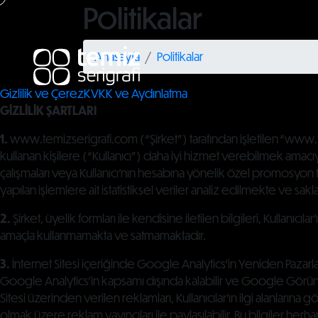
Politikalar
Anasayfa
Politikalar
Gizlilik ve Çerez
KVKK ve Aydınlatma
GİZLİLİK ŞARTLARI
1.
www.temizserigrafi.com (“Şirket”) tarafından işletilen “www.te
kullanan kişilere (“Kullanıcı”) daha iyi hizmet verebilmek amacıyl
çalışmaları veya Kullanıcı’nın hesabına yönelik özel promosyon faa
yapılan işlemlere ait istatistiksel veriler analiz edilmekte ve sak
2.
Şirket, üyelik formları ile kendisine iletilen bilgileri, Kullanıcı
amaçla kullanmamakta ve satmamaktadır.
3.
İnternet Sitesi içeriğinde Google Analytics’in Yeniden Pazarlam
Google Analytics’in kapsamı dışında kalabilir ve Google Görüntülü
Sitesi üzerinden verilen reklamları, Kullanıcılar’ın ilgi alanlarına gö
olmak üzere reklam yayıncıları ile paylaşılabilir. Bu bilgiler herhang