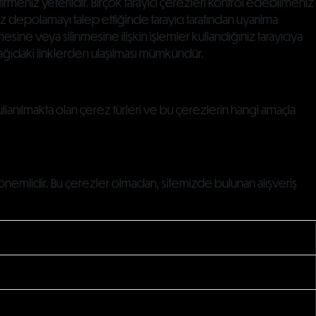
tirmeniz yeterlidir. Birçok tarayıcı çerezleri kontrol edebilmeniz
z depolamayı talep ettiğinde tarayıcı tarafından uyarılma
ne veya silinmesine ilişkin işlemler kullandığınız tarayıcıya
şağıdaki linklerden ulaşılması mümkündür.
lanılmakta olan çerez türleri ve bu çerezlerin hangi amaçla
 önemlidir. Bu çerezler olmadan, sitemizde bulunan alışveriş