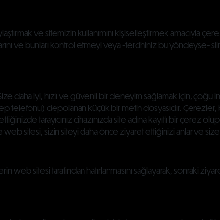
tırmak ve sitemizin kullanımını kişiselleştirmek amacıyla çerezle
ıklarını ve bunları kontrol etmeyi veya -tercihiniz bu yöndeyse- s
daha iyi, hızlı ve güvenli bir deneyim sağlamak için, çoğu inte
ep telefonu) depolanan küçük bir metin dosyasıdır. Çerezler, bir we
 ettiğinizde tarayıcınız cihazınızda site adına kayıtlı bir çerez ol
eb sitesi, sizin siteyi daha önce ziyaret ettiğinizi anlar ve size
in web sitesi tarafından hatırlanmasını sağlayarak, sonraki ziyaretl