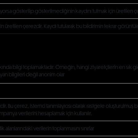
yorsa gösterilip gösterilmediğinin kaydını tutmak için üretilen ç
 için üretilen çerezdir. Kaydı tutularak bu bildirimin tekrar görün
akkında bilgi toplamaktadır. Örneğin, hangi ziyaretçilerin en sık g
ayan bilgileri değil anonim olar
dir. Bu çerez, istemci tanımlayıcısı olarak rastgele oluşturulmuş bir
ampanya verilerini hesaplamak için kullanılır.
fik alanlarındaki verilerin toplanmasını sınırlar