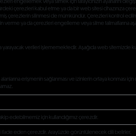
rezleri engellemek veya silmek için tarayıcınızın ayarlarını değiş
ürdeki çerezleri kabul etme ya da bir web sitesi cihazınıza çere
ş çerezlerin silinmesi de mümkündür. Çerezleri kontrol edilmesi
zin verme ya da çerezleri engelleme veya silme talimatlarına a
na yarayacak verileri işlememektedir. Aşağıda web sitemizde kul
alanlarına erişmenin sağlanması ve izinlerin ortaya konması için
namaz.
akip edebilmemiz için kullandığımız çerezdir.
li ifade eden çerezdir. Arayüzde görüntülenecek dili belirler.