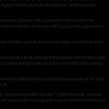
lgilerin reklam yayıncıları ile reklam ve tanıtım amacıyla
anlarında gösterecektir. Ziyaretçilerin İnternet Sitesi’ne
 Sitesi tarafından ve Google dahil üçüncü taraf sağlayıcılarca
ereğince açıklama yapmak zorunda olunduğu durumlarda resmi
 üst seviyede tutmak amacıyla hiçbir şekilde İnternet Sitesi veya
ü üzerinden ilgili banka ile Kullanıcı’nın kullanmakta olduğu
ve pazarlama faaliyetlerinin yürütülebilmesi amacıyla ve her türlü
edir.
emiyorsanız lütfen tıklayınız.” linkine tıklayarak, veya site
orum" seçeneğini boş bırakarak e-posta gönderim listesinden