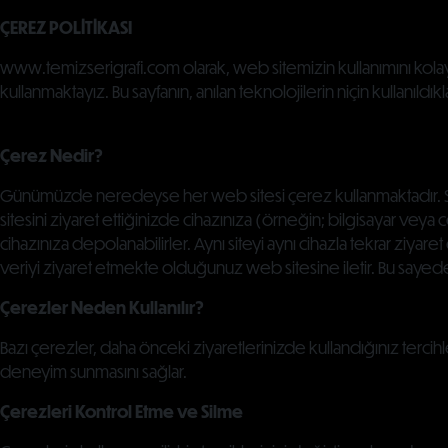
ÇEREZ POLİTİKASI
www.temizserigrafi.com olarak, web sitemizin kullanımını kolaylaş
kullanmaktayız. Bu sayfanın, anılan teknolojilerin niçin kullanıld
Çerez Nedir?
Günümüzde neredeyse her web sitesi çerez kullanmaktadır. Size 
sitesini ziyaret ettiğinizde cihazınıza (örneğin; bilgisayar veya c
cihazınıza depolanabilirler. Aynı siteyi aynı cihazla tekrar ziyaret
veriyi ziyaret etmekte olduğunuz web sitesine iletir. Bu sayede w
Çerezler Neden Kullanılır?
Bazı çerezler, daha önceki ziyaretlerinizde kullandığınız tercihler
deneyim sunmasını sağlar.
Çerezleri Kontrol Etme ve Silme