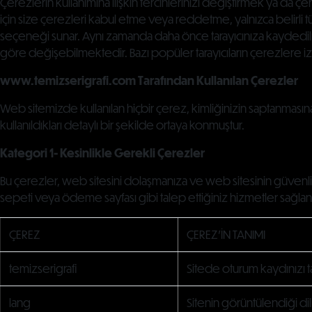
Çerezlerin kullanımına ilişkin tercihlerinizi değiştirmek ya da çe
için size çerezleri kabul etme veya reddetme, yalnızca belirli t
seçeneği sunar. Aynı zamanda daha önce tarayıcınıza kaydedilmi
göre değişebilmektedir. Bazı popüler tarayıcıların çerezlere i
www.temizserigrafi.com Tarafından Kullanılan Çerezler
Web sitemizde kullanılan hiçbir çerez, kimliğinizin saptanması
kullanıldıkları detaylı bir şekilde ortaya konmuştur.
Kategori 1- Kesinlikle Gerekli Çerezler
Bu çerezler, web sitesini dolaşmanıza ve web sitesinin güvenli 
sepeti veya ödeme sayfası gibi talep ettiğiniz hizmetler sağla
ÇEREZ
ÇEREZ'İN TANIMI
temizserigrafi
Sitede oturum kaydınızı t
lang
Sitenin görüntülendiği di