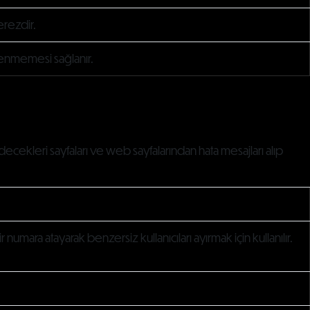
erezdir.
tülenmemesi sağlanır.
idecekleri sayfaları ve web sayfalarından hata mesajları alıp
 numara atayarak benzersiz kullanıcıları ayırmak için kullanılır.