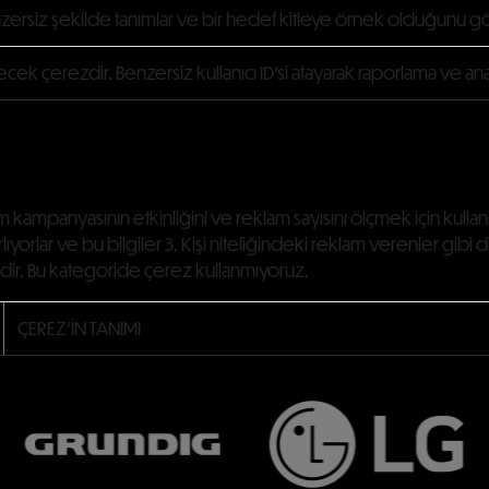
benzersiz şekilde tanımlar ve bir hedef kitleye örnek olduğunu gö
ek çerezdir. Benzersiz kullanıcı ID'si atayarak raporlama ve analiz
klam kampanyasının etkinliğini ve reklam sayısını ölçmek için kul
atırlıyorlar ve bu bilgiler 3. Kişi niteliğindeki reklam verenler gibi
dir. Bu kategoride çerez kullanmıyoruz.
ÇEREZ'İN TANIMI