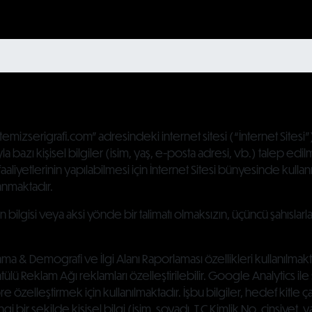
mizserigrafi.com” adresindeki internet sitesi (“İnternet Sitesi”
a bazı kişisel bilgiler (isim, yaş, e-posta adresi, vb.) talep edi
liyetlerinin yapılabilmesi için İnternet Sitesi bünyesinde kullanıl
lanmaktadır.
lar’ın bilgisi veya aksi yönde bir talimatı olmaksızın, üçüncü şahısla
a & Demografi ve İlgi Alanı Raporlaması özellikleri kullanılmaktad
 Reklam Ağı reklamları özelleştirilebilir. Google Analytics ile s
re özelleştirmek için kullanılmaktadır. İşbu bilgiler, hedef kitle çalı
i bir şekilde kişisel bilgi (isim, soyadı, T.C Kimlik No, cinsiyet, ya