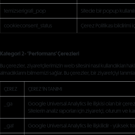
temizserigrafi_pop
Sitede bir popup kullanılı
cookieconsent_status
Çerez Politikası bildirimi
Kategori 2- 'Performans' Çerezleri
Bu çerezler, ziyaretçilerimizin web sitesini nasıl kullandıkları h
almadıklarını bilmemizi sağlar. Bu çerezler, bir ziyaretçiyi tanıml
ÇEREZ
ÇEREZ'İN TANIMI
_ga
Google Universal Analytics ile ilişkisi olan bir çerez
Sitelerin analiz raporları için ziyaretçi, oturum ve k
_gat
Google Universal Analytics ile ilişkilidir - yüksek tra