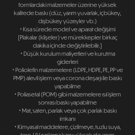
formlardaki malzemeler üzerine yüksek
kalitede baskı (düz, yarım yuvarlak, içbükey,
dışbükey yüzeyler vb.)
⋅
Kısa sürede model ve aparat değişimi
[Plakalar (klişeler) ve mürekkepler birkaç
dakika içinde değiştirilebilir.]
⋅
Düşük kurulum maliyetleri ve kurutma
giderleri
⋅
Poliolefin malzemelere (LDPE, HDPE, PE, PP ve
PMP) alevli işlem veya corona deşarjı ile baskı
yapabilme
⋅
Poliasetal (POM) gibi malzemelere ısıl işlem
sonrası baskı yapabilme
⋅​​​​​​​ ​​​​​​​
Mat, saten, parlak veya çok parlak baskı
imkanı
⋅​​​​​​​ ​​​​​​​
Kimyasal maddelere, çizilmeye, tuzlu suya,
tere, UV ışınlarına karşı yüksek dayanım