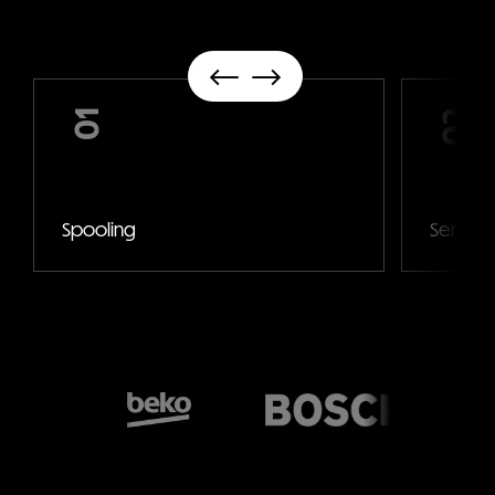
01
02
Spooling
Serigrafi